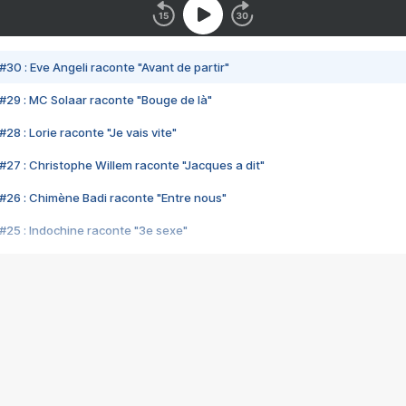
#30 : Eve Angeli raconte "Avant de partir"
#29 : MC Solaar raconte "Bouge de là"
28 : Lorie raconte "Je vais vite"
#27 : Christophe Willem raconte "Jacques a dit"
#26 : Chimène Badi raconte "Entre nous"
#25 : Indochine raconte "3e sexe"
#24 : Zaho raconte "C'est chelou"
#23 : Patrick Bruel raconte "Au café des délices"
#22 : Kyo raconte "Le chemin"
#21 : Nolwenn Leroy raconte "Cassé"
#20 : Patrick Hernandez raconte "Born to be alive"