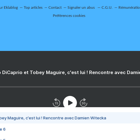
sur Eklablog
Top articles
Contact
Signaler un abus
C.G.U.
Rémunération
Préférences cookies
 DiCaprio et Tobey Maguire, c'est lui ! Rencontre avec Dam
bey Maguire, c'est lui ! Rencontre avec Damien Witecka
e 6