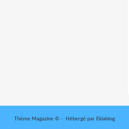
Thème Magazine © - Hébergé par
Eklablog