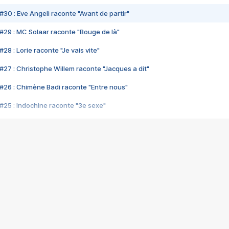
#30 : Eve Angeli raconte "Avant de partir"
#29 : MC Solaar raconte "Bouge de là"
28 : Lorie raconte "Je vais vite"
#27 : Christophe Willem raconte "Jacques a dit"
#26 : Chimène Badi raconte "Entre nous"
#25 : Indochine raconte "3e sexe"
#24 : Zaho raconte "C'est chelou"
#23 : Patrick Bruel raconte "Au café des délices"
#22 : Kyo raconte "Le chemin"
#21 : Nolwenn Leroy raconte "Cassé"
#20 : Patrick Hernandez raconte "Born to be alive"
#19 : Lorie raconte "Près de moi"