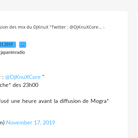
ion des mix du DjKnuX "Twitter : @DjKnuXCore... -
11.2019
…
 japanimradio
r :
@DjKnuXCore
"
nche* des 23h00
fusé une heure avant la diffusion de Mogra*
Fm)
November 17, 2019