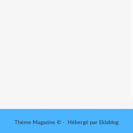
Thème Magazine © - Hébergé par
Eklablog