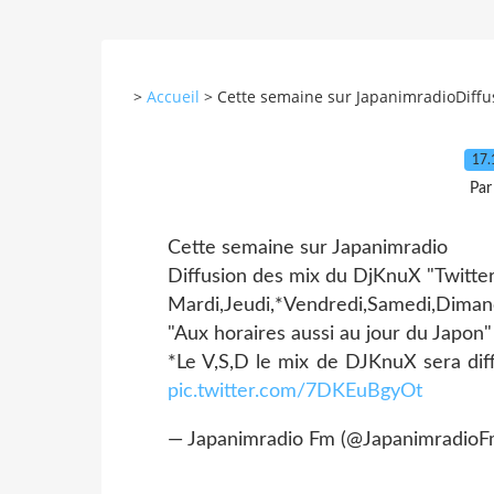
>
Accueil
>
Cette semaine sur JapanimradioDiffus
17.
Par
Cette semaine sur Japanimradio
Diffusion des mix du DjKnuX "Twitte
Mardi,Jeudi,*Vendredi,Samedi,Dima
"Aux horaires aussi au jour du Japon"
*Le V,S,D le mix de DJKnuX sera dif
pic.twitter.com/7DKEuBgyOt
— Japanimradio Fm (@Japanimradio