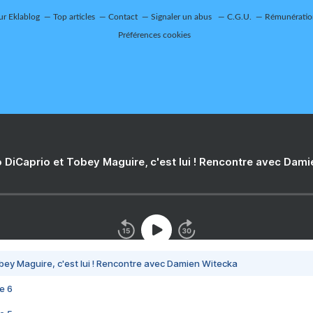
sur Eklablog
Top articles
Contact
Signaler un abus
C.G.U.
Rémunération
Préférences cookies
 DiCaprio et Tobey Maguire, c'est lui ! Rencontre avec Dam
bey Maguire, c'est lui ! Rencontre avec Damien Witecka
e 6