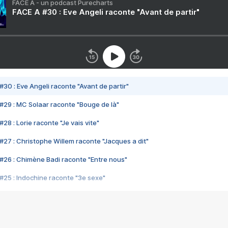
FACE A - un podcast Purecharts
FACE A #30 : Eve Angeli raconte "Avant de partir"
#30 : Eve Angeli raconte "Avant de partir"
#29 : MC Solaar raconte "Bouge de là"
28 : Lorie raconte "Je vais vite"
#27 : Christophe Willem raconte "Jacques a dit"
#26 : Chimène Badi raconte "Entre nous"
#25 : Indochine raconte "3e sexe"
#24 : Zaho raconte "C'est chelou"
#23 : Patrick Bruel raconte "Au café des délices"