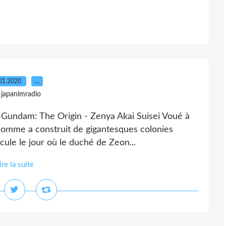
01.2020
…
 japanimradio
Gundam: The Origin - Zenya Akai Suisei Voué à
l'Homme a construit de gigantesques colonies
ascule le jour où le duché de Zeon...
ire la suite