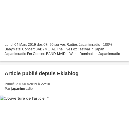
Lundi 04 Mars 2019 des 07h20 sur vos Radios Japanimradio - 100%
BabyMetal Concert BABYMETAL The Five Fox Festival in Japan
Japanimradio Fm Concert BAND-MAID – World Domination Japanimradio -
100% Vocaloid Concert Hatsune Miku - Miku With You 2018 Bonne...
Article publié depuis Eklablog
Publié le 03/03/2019 à 22:10
Par
japanimradio