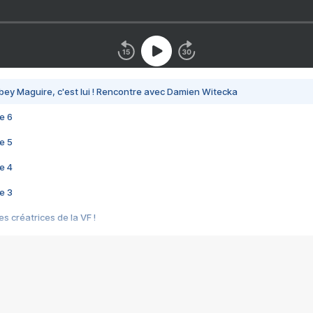
bey Maguire, c'est lui ! Rencontre avec Damien Witecka
e 6
e 5
e 4
e 3
s créatrices de la VF !
e 2
e 1
e Mektoub My Love arrive enfin ! Rencontre avec Shaïn Boumedine et Sal